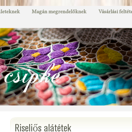
leteknek
Magán megrendelőknek
Vásárlási feltét
csipke
Riseliős alátétek