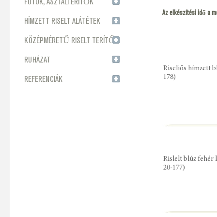
FUTÓK, ASZTALTERÍTŐK
Az elkészítési idő a m
HÍMZETT RISELT ALÁTÉTEK
KÖZÉPMÉRETŰ RISELT TERÍTŐK
RUHÁZAT
Riseliős hímzett b
178)
REFERENCIÁK
Rislelt blúz fehér
20-177)