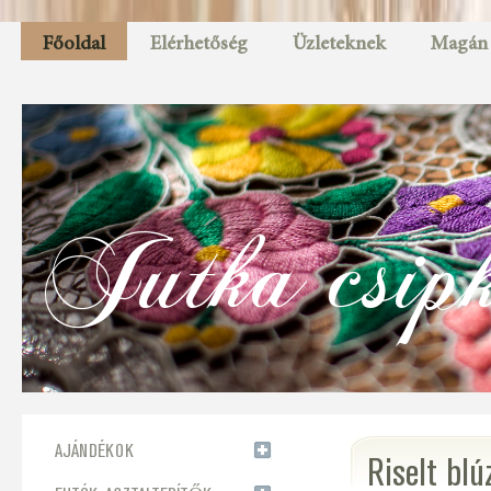
Főoldal
Elérhetőség
Üzleteknek
Magán
Jutka csip
AJÁNDÉKOK
Riselt blú