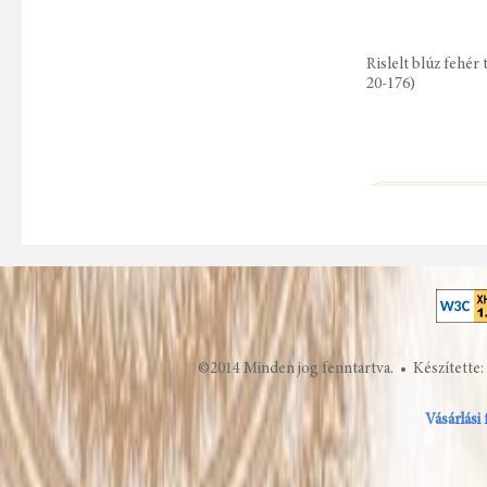
Rislelt blúz fehér 
20-176)
©2014 Minden jog fenntartva. • Készítette:
Vásárlási 